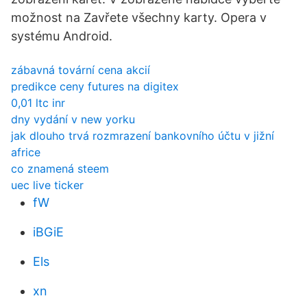
možnost na Zavřete všechny karty. Opera v
systému Android.
zábavná tovární cena akcií
predikce ceny futures na digitex
0,01 ltc inr
dny vydání v new yorku
jak dlouho trvá rozmrazení bankovního účtu v jižní
africe
co znamená steem
uec live ticker
fW
iBGiE
Els
xn