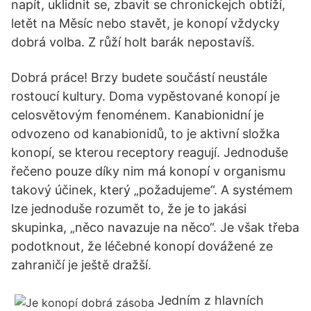
napít, uklidnit se, zbavit se chronickejch obtíží,
letět na Měsíc nebo stavět, je konopí vždycky
dobrá volba. Z růží holt barák nepostavíš.
Dobrá práce! Brzy budete součástí neustále
rostoucí kultury. Doma vypěstované konopí je
celosvětovým fenoménem. Kanabionidní je
odvozeno od kanabionidů, to je aktivní složka
konopí, se kterou receptory reagují. Jednoduše
řečeno pouze díky nim má konopí v organismu
takový účinek, který „požadujeme“. A systémem
lze jednoduše rozumět to, že je to jakási
skupinka, „něco navazuje na něco“. Je však třeba
podotknout, že léčebné konopí dovážené ze
zahraničí je ještě dražší.
Jedním z hlavních