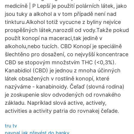
medicíně | P Lepší je použití polárních látek, jako
jsou tuky a alkohol a v tom případě není nad
tinkturu.Alkohol totiž vycucne z byliny nejvíce
prospěšných látek,narozdíl od vody.Takže pokud
použít konopí na maceraci,tak jedině v
alkoholu,nebo tucích. CBD Konopí je speciálně
šlechtěno pro dosažení, co nejvyšší koncentrace
CBD se stopovým množstvím THC (<0,3%).
Kanabidiol (CBD) je jednou z mnoha účinných
látek obsažených v rostlině konopí, které
nazýváme - kanabinoidy. Čeľaď (slovná rodina)
je zoskupenie slov odvodených od rovnakého
základu. Napríklad slová active, actively,
activities a activity patria do rovnakej čeľade.
tru tv
paypal jak převést do banky