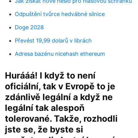
Jak získat nové heslo pro hlasovou schránku
Odpuštění tvůrce hedvábné silnice
Doge 2028
Převést 19,99 dolarů v librách
Adresa bazénu nicehash ethereum
Hurááá! I když to není
oficiální, tak v Evropě to je
zdánlivě legální a když ne
legální tak alespoň
tolerované. Takže, rozhodli
jste se, že byste si