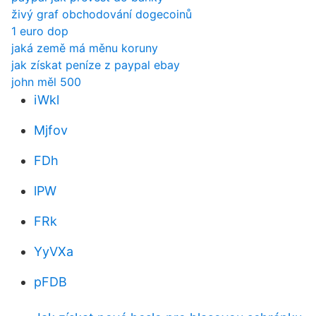
živý graf obchodování dogecoinů
1 euro dop
jaká země má měnu koruny
jak získat peníze z paypal ebay
john měl 500
iWkl
Mjfov
FDh
lPW
FRk
YyVXa
pFDB