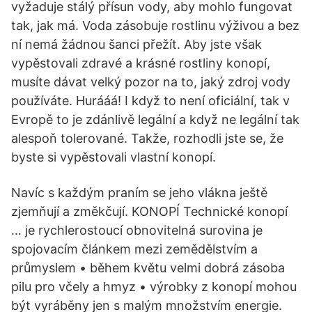
vyžaduje stálý přísun vody, aby mohlo fungovat
tak, jak má. Voda zásobuje rostlinu výživou a bez
ní nemá žádnou šanci přežít. Aby jste však
vypěstovali zdravé a krásné rostliny konopí,
musíte dávat velký pozor na to, jaký zdroj vody
používáte. Hurááá! I když to není oficiální, tak v
Evropě to je zdánlivě legální a když ne legální tak
alespoň tolerované. Takže, rozhodli jste se, že
byste si vypěstovali vlastní konopí.
Navíc s každým praním se jeho vlákna ještě
zjemňují a změkčují. KONOPÍ Technické konopí
… je rychlerostoucí obnovitelná surovina je
spojovacím článkem mezi zemědělstvím a
průmyslem • během květu velmi dobrá zásoba
pilu pro včely a hmyz • výrobky z konopí mohou
být vyráběny jen s malým množstvím energie.