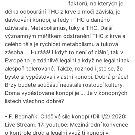
faktorů, na kterých je
délka odbourání THC z krve a moči závislá, je
dávkování konopí, a tedy i THC u daného
uživatele. Metabolismus, tuky a THC. Další
významným měřítkem odstranění THC z krve a
celého těla je rychlost metabolismu a tuková
zásoba … Hurááá! I když to není oficiální, tak v
Evropě to je zdánlivě legální a když ne legální tak
alespoň tolerované. Takže, rozhodli jste se, že
byste si vypěstovali vlastní konopí. Dobrá práce!
Brzy budete součástí neustále rostoucí kultury.
Doma vypěstované konopí je … Je v konopných
listech všechno dobré?
- F. Bednařík: O léčivé síle konopí (Díl 1/2) 2020:
Live Stream: 17: youtube: Mezinárodní konvence
o kontrole drog a legální využití konopí v