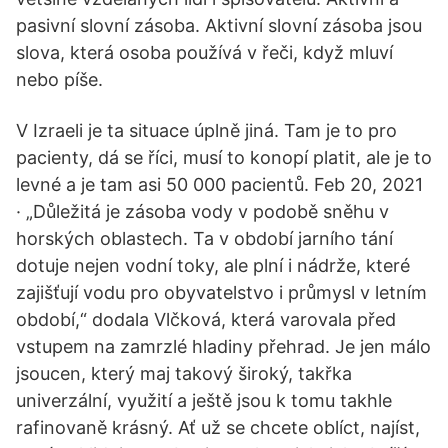
pasivní slovní zásoba. Aktivní slovní zásoba jsou
slova, která osoba používá v řeči, když mluví
nebo píše.
V Izraeli je ta situace úplně jiná. Tam je to pro
pacienty, dá se říci, musí to konopí platit, ale je to
levné a je tam asi 50 000 pacientů. Feb 20, 2021
· „Důležitá je zásoba vody v podobě sněhu v
horských oblastech. Ta v období jarního tání
dotuje nejen vodní toky, ale plní i nádrže, které
zajišťují vodu pro obyvatelstvo i průmysl v letním
období,“ dodala Vlčková, která varovala před
vstupem na zamrzlé hladiny přehrad. Je jen málo
jsoucen, který maj takový široký, takřka
univerzální, využití a ještě jsou k tomu takhle
rafinovaně krásný. Ať už se chcete oblíct, najíst,