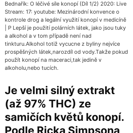
Bednařík: O léčivé síle konopí (Díl 1/2) 2020: Live
Stream: 17: youtube: Mezinárodní konvence o
kontrole drog a legální využití konopí v medicíně
| P Lepší je použití polárních látek, jako jsou tuky
a alkohol a v tom případě není nad
tinkturu.Alkohol totiž vycucne z byliny nejvíce
prospěšných látek,narozdíl od vody.Takže pokud
použít konopí na maceraci,tak jedině v
alkoholu,nebo tucích.
Je velmi silný extrakt
(až 97% THC) ze
samičích květů konopí.
Podle Ricka Simpsona