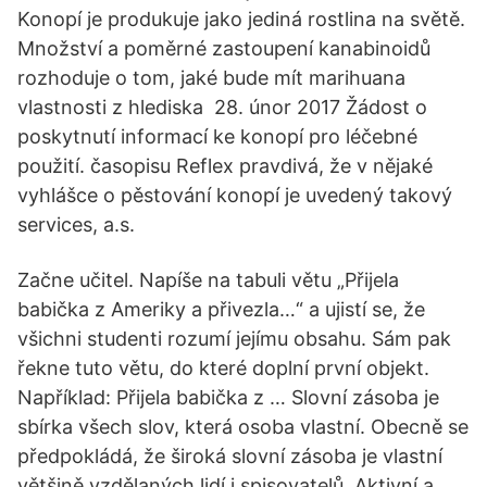
Konopí je produkuje jako jediná rostlina na světě.
Množství a poměrné zastoupení kanabinoidů
rozhoduje o tom, jaké bude mít marihuana
vlastnosti z hlediska 28. únor 2017 Žádost o
poskytnutí informací ke konopí pro léčebné
použití. časopisu Reflex pravdivá, že v nějaké
vyhlášce o pěstování konopí je uvedený takový
services, a.s.
Začne učitel. Napíše na tabuli větu „Přijela
babička z Ameriky a přivezla…“ a ujistí se, že
všichni studenti rozumí jejímu obsahu. Sám pak
řekne tuto větu, do které doplní první objekt.
Například: Přijela babička z … Slovní zásoba je
sbírka všech slov, která osoba vlastní. Obecně se
předpokládá, že široká slovní zásoba je vlastní
většině vzdělaných lidí i spisovatelů. Aktivní a