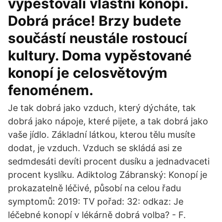
vypěstovali vlastní konopí.
Dobrá práce! Brzy budete
součástí neustále rostoucí
kultury. Doma vypěstované
konopí je celosvětovým
fenoménem.
Je tak dobrá jako vzduch, který dýcháte, tak
dobrá jako nápoje, které pijete, a tak dobrá jako
vaše jídlo. Základní látkou, kterou tělu musíte
dodat, je vzduch. Vzduch se skládá asi ze
sedmdesáti devíti procent dusíku a jednadvaceti
procent kyslíku. Adiktolog Zábranský: Konopí je
prokazatelně léčivé, působí na celou řadu
symptomů: 2019: TV pořad: 32: odkaz: Je
léčebné konopí v lékárně dobrá volba? - F.